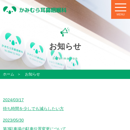
お知らせ
I
n
f
o
r
m
a
t
i
o
n
ホーム
お知らせ
2024/03/17
待ち時間を少しでも減らしたい方
2023/05/30
第3駐車場の駐車位置変更について