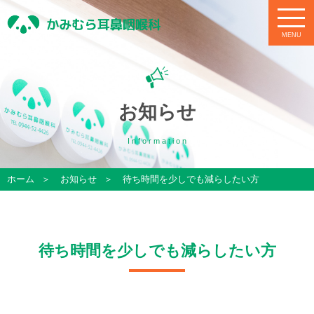
お知らせ
I
n
f
o
r
m
a
t
i
o
n
ホーム
お知らせ
待ち時間を少しでも減らしたい方
待ち時間を少しでも減らしたい方